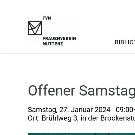
Login
Supp
Benutzername
Lorem i
BIBLI
2
Passwort
Offener Samsta
Anmelden
We offe
Register
|
Lost your password?
Samstag, 27. Januar 2024 | 09:00
Mon - F
Ort: Brühlweg 3, in der Brockens