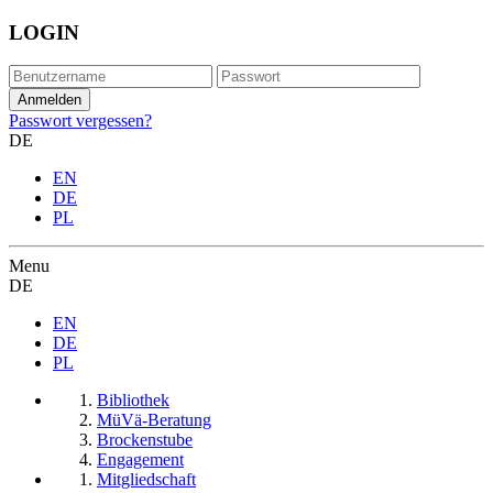
LOGIN
Passwort vergessen?
DE
EN
DE
PL
Menu
DE
EN
DE
PL
Bibliothek
MüVä-Beratung
Brockenstube
Engagement
Mitgliedschaft