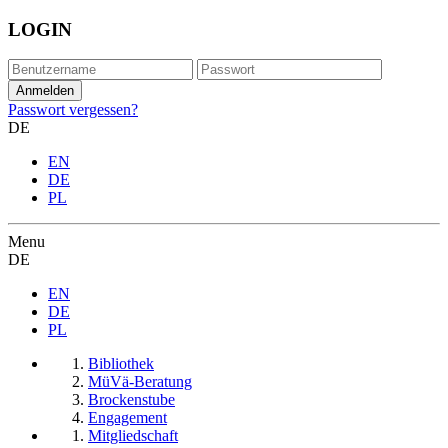
LOGIN
Passwort vergessen?
DE
EN
DE
PL
Menu
DE
EN
DE
PL
Bibliothek
MüVä-Beratung
Brockenstube
Engagement
Mitgliedschaft