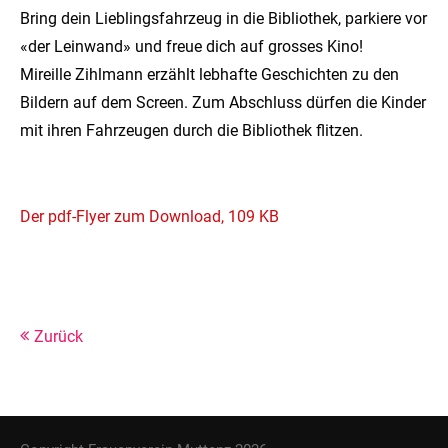
Drop us a line
Bring dein Lieblingsfahrzeug in die Bibliothek, parkiere vor
info@yourdomain.com
«der Leinwand» und freue dich auf grosses Kino!
Mireille Zihlmann erzählt lebhafte Geschichten zu den
About us
Bildern auf dem Screen. Zum Abschluss dürfen die Kinder
Lorem ipsum dolor sit amet, consectetuer adipiscing
mit ihren Fahrzeugen durch die Bibliothek flitzen.
elit.
Aenean commodo ligula eget dolor. Aenean massa.
Der pdf-Flyer zum Download, 109 KB
Cum sociis natoque penatibus et magnis dis
parturient montes, nascetur ridiculus mus. Donec
quam felis, ultricies nec.
Zurück