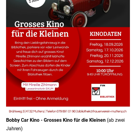
24h
/ 365days
We offer support for our customers
Mon - Fri 8:00am - 5:00pm
(GMT +1)
Get in touch
Cybersteel Inc.
376-293 City Road, Suite 600
San Francisco, CA 94102
Have any questions?
Bobby Car Kino - Grosses Kino für die Kleinen
(ab zwei
+44 1234 567 890
Jahren)