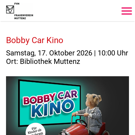
Login
Benutzername
Bobby Car Kino
Samstag, 17. Oktober 2026 | 10:00 Uhr
Passwort
Ort: Bibliothek Muttenz
Anmelden
Register
|
Lost your password?
Support
Lorem ipsum dolor sit amet: