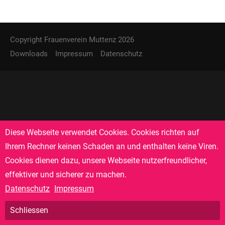
24h
/ 365days
Copyright Frauenverein Muttenz 2026
Downloads
Impressum
Datenschutz
We offer support for our customers
Mon - Fri 8:00am - 5:00pm
(GMT +1)
Get in touch
Cybersteel Inc.
Diese Webseite verwendet Cookies. Cookies richten auf
376-293 City Road, Suite 600
Ihrem Rechner keinen Schaden an und enthalten keine Viren.
San Francisco, CA 94102
Cookies dienen dazu, unsere Webseite nutzerfreundlicher,
effektiver und sicherer zu machen.
Datenschutz
Impressum
Have any questions?
+44 1234 567 890
Schliessen