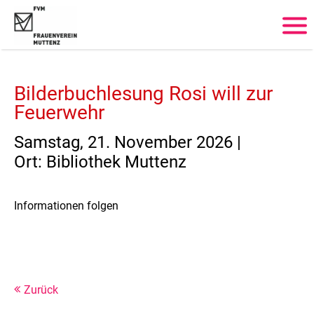
Login
Benutzername
Bilderbuchlesung Rosi will zur
Feuerwehr
Passwort
Samstag, 21. November 2026 |
Ort: Bibliothek Muttenz
Anmelden
Informationen folgen
Register
|
Lost your password?
Support
Zurück
Lorem ipsum dolor sit amet: