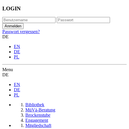
LOGIN
Passwort vergessen?
DE
EN
DE
PL
Menu
DE
EN
DE
PL
Bibliothek
MüVä-Beratung
Brockenstube
Engagement
Mitgliedschaft